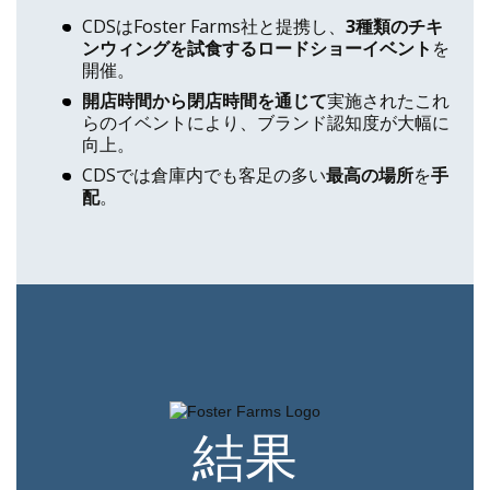
CDSはFoster Farms社と提携し、
3種類のチキ
ンウィングを試食する
ロードショー
イベント
を
開催。
開店時間から閉店時間を通じて
実施されたこれ
らのイベントにより、ブランド認知度が大幅に
向上。
CDSでは倉庫内でも客足の多い
最高の
場所
を
手
配
。
結果