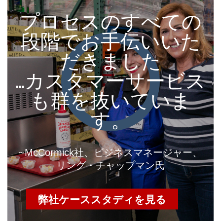
プロセスのすべての
段階でお手伝いいた
だきました
…カスタマーサービス
も群を抜いていま
す。
~McCormick社、ビジネスマネージャー、
リング・チャップマン氏
弊社ケーススタディを見る