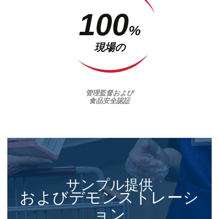
100
%
現場の
管理監督および
食品安全認証
サンプル提供
およびデモンストレーシ
ョン