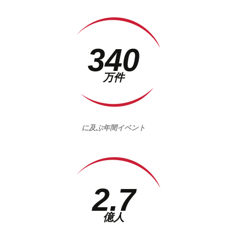
340
万件
に及ぶ年間イベント
2.7
億人