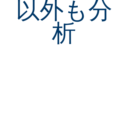
以外も分
析