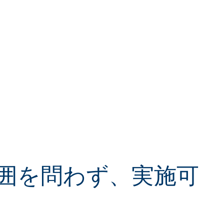
物流と
日間
運営上の 専門
ト数
続）
知識
1,760
囲を問わず、実施可