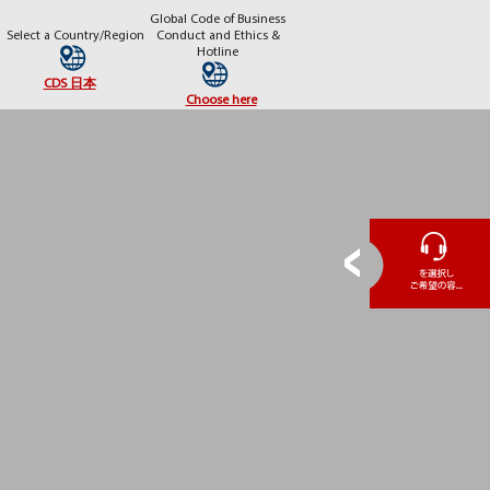
Global Code of Business
Select a Country/Region
Conduct and Ethics &
Hotline