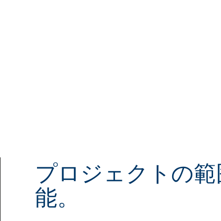
販売個
4
全国
Campaign
数
（連
3000以上
プロジェクトの範
能。